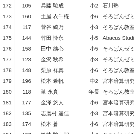
172
105
兵藤 駿成
小2
石川塾
173
160
土屋 衣千椛
小6
そろばんゼ
174
117
菅谷 綺乃
小3
そろばん教
175
144
竹田 怜永
小5
Abacus Stud
176
158
田中 結心
小5
そろばんゼ
177
123
金沢 秋希
小3
そろばんゼ
178
148
栗原 祥真
小6
そろばん教
179
196
松本 希帆
中2
宮本暗算研究
180
118
単 永真
年長
そろばん教
181
177
金澤 悠人
小6
宮本暗算研究
182
135
志磨村 遥佳
小3
宮本暗算研究
183
174
松本 蒼
小6
宮本暗算研究