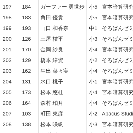
197
184
ガーファー 勇世歩
小5
宮本暗算研究
198
183
角田 優貴
小5
宮本暗算研究
199
193
山口 和香奈
中1
そろばんゼ
200
126
土屋 桔平
小3
そろばんゼ
201
170
金岡 紗良
小4
宮本暗算研究
202
129
橋本 繕資
小2
そろばんゼ
203
162
生出 菜々実
小4
そろばんゼ
204
131
水口 桃子
小1
宮本暗算研究
205
173
松本 悠杜
小4
宮本暗算研究
206
164
森村 珀月
小4
そろばんゼ
207
103
町田 東彦
小2
Abacus Stud
208
138
松本 咲帆
小3
宮本暗算研究