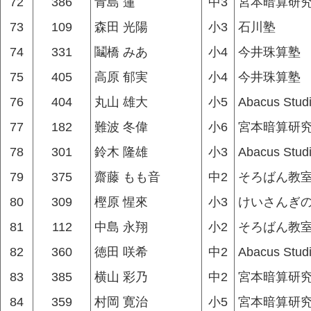
72
386
青島 蓮
中3
宮本暗算研究
73
109
森田 光陽
小3
石川塾
74
331
鬮橋 みあ
小4
今井珠算塾
75
405
高原 郁実
小4
今井珠算塾
76
404
丸山 雄大
小5
Abacus Stud
77
182
難波 冬偉
小6
宮本暗算研究
78
301
鈴木 隆雄
小3
Abacus Stud
79
375
齋藤 もも音
中2
そろばん教
80
309
樫原 惺來
小3
けいさんぎ
81
112
中島 永翔
小2
そろばん教
82
360
徳田 咲希
中2
Abacus Stud
83
385
横山 彩乃
中2
宮本暗算研究
84
359
村岡 寛治
小5
宮本暗算研究