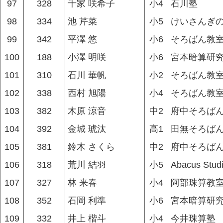
97
328
千家 咲希子
小4
石川塾
98
334
池 芹菜
小5
けいさんぎ
99
342
平澤 悠
小6
そろばん教
100
188
小澤 明咲
小6
宮本暗算研究
101
310
石川 華帆
小2
そろばん教
102
338
西村 旭陽
小4
そろばん教
103
382
木原 涼音
中2
府中そろば
104
392
金城 琥汰
高1
田無そろばん
105
381
鈴木 さくら
中2
府中そろば
106
318
荒川 結羽
小5
Abacus Stud
107
327
林 来春
小4
阿部珠算教
108
352
石岡 利準
小6
宮本暗算研究
109
332
井上 楷斗
小4
今井珠算塾