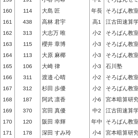
160
114
大島 匠
年長
そろばん教
161
438
高林 君宇
高1
江古田速算
162
313
大志万 唯
小2
そろばん教
163
115
櫻井 章博
小3
そろばん教
164
113
大原 麻椰
小3
そろばん教
165
106
大崎 律
小3
石川塾
166
311
渡邉 心晴
小2
そろばん教
167
312
杉田 歩優
小2
そろばん教
168
187
阿武 凛香
小6
宮本暗算研究
169
370
宮田 真優
中2
江古田速算
170
120
阪田 幸輝
年中
そろばん教
171
178
深田 すみ玲
小4
宮本暗算研究