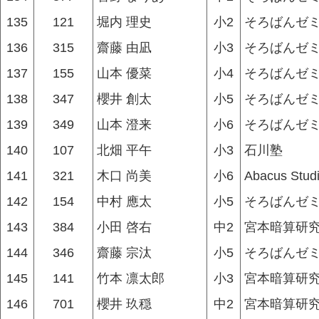
135
121
堀内 理史
小2
そろばんゼ
136
315
齋藤 由凪
小3
そろばんゼ
137
155
山本 優菜
小4
そろばんゼ
138
347
櫻井 創太
小5
そろばんゼ
139
349
山本 澄来
小6
そろばんゼ
140
107
北畑 平午
小3
石川塾
141
321
木口 尚美
小6
Abacus Stud
142
154
中村 應太
小5
そろばんゼ
143
384
小田 啓右
中2
宮本暗算研究
144
346
齋藤 宗汰
小5
そろばんゼ
145
141
竹本 凛太郎
小3
宮本暗算研究
146
701
櫻井 玖穏
中2
宮本暗算研究