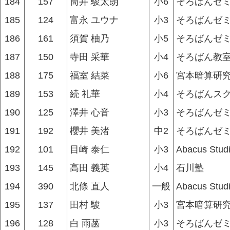
184
157
筒井 駿太朗
小6
そろばんゼ
185
124
富永 ユウナ
小3
そろばんゼ
186
161
須賀 柚乃
小5
そろばんゼ
187
150
寺田 采華
小4
そろばん教
188
175
福室 結菜
小6
宮本暗算研究
189
153
続 礼華
小4
そろばんス
190
125
澤井 心音
小3
そろばんゼ
191
192
櫻井 美渚
中2
そろばんゼ
192
101
目崎 泰仁
小3
Abacus Stud
193
145
高田 義英
小4
石川塾
194
390
北條 直人
一般
Abacus Stud
195
137
田村 駿
小3
宮本暗算研究
196
128
白 雨菡
小3
そろばんゼ