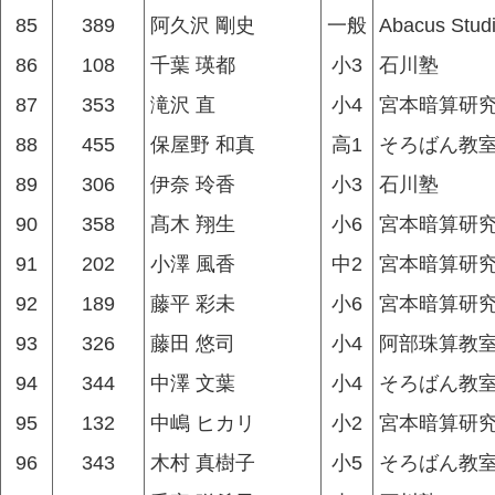
85
389
阿久沢 剛史
一般
Abacus Stud
86
108
千葉 瑛都
小3
石川塾
87
353
滝沢 直
小4
宮本暗算研究
88
455
保屋野 和真
高1
そろばん教
89
306
伊奈 玲香
小3
石川塾
90
358
髙木 翔生
小6
宮本暗算研究
91
202
小澤 風香
中2
宮本暗算研究
92
189
藤平 彩未
小6
宮本暗算研究
93
326
藤田 悠司
小4
阿部珠算教
94
344
中澤 文葉
小4
そろばん教
95
132
中嶋 ヒカリ
小2
宮本暗算研究
96
343
木村 真樹子
小5
そろばん教