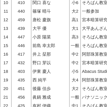
10
410
関口 喜な
小6
そろばん教
11
440
篠塚 晴斗
大2
一般参加
12
459
唐松 慶旗
高1
宮本暗算研究
13
439
大平 優
大1
大平あんざ
14
447
小原 陽菜
高3
そろばん教
15
446
前島 幸太郎
一般
そろばん教
16
417
井上 栞那
中2
阿部珠算教
17
432
野口 芽以
中2
宮本暗算研究
18
403
伊東 慶人
小5
Abacus Stud
19
435
西 純平
大4
阿部珠算教
20
451
後藤 佳歩
大2
そろばん教
21
456
眞鍋 雅成
一般
パナソニッ
22
425
有村 伊織
中1
そろばん教