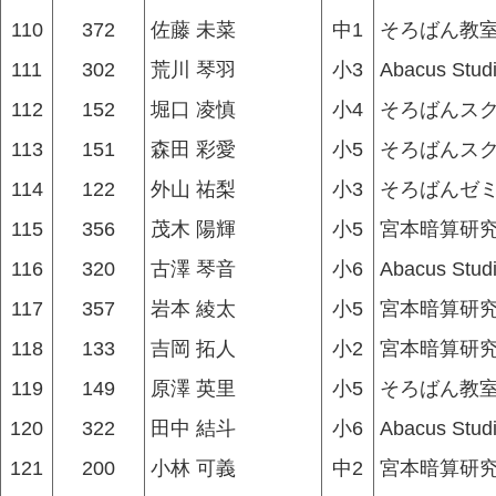
110
372
佐藤 未菜
中1
そろばん教
111
302
荒川 琴羽
小3
Abacus Stud
112
152
堀口 凌慎
小4
そろばんス
113
151
森田 彩愛
小5
そろばんス
114
122
外山 祐梨
小3
そろばんゼ
115
356
茂木 陽輝
小5
宮本暗算研究
116
320
古澤 琴音
小6
Abacus Stud
117
357
岩本 綾太
小5
宮本暗算研究
118
133
吉岡 拓人
小2
宮本暗算研究
119
149
原澤 英里
小5
そろばん教
120
322
田中 結斗
小6
Abacus Stud
121
200
小林 可義
中2
宮本暗算研究