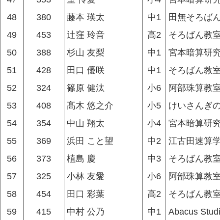
48
380
藤本 瑛太
中1
田無そろばん
49
453
辻窪 玲音
高2
そろばん教
50
388
杉山 友梨
中1
宮本暗算研究
51
428
田口 優咲
中1
そろばん教
52
324
篠原 健汰
小6
阿部珠算教
53
408
髙木 悠之介
小5
けいさんぎ
54
354
中山 翔太
小4
宮本暗算研究
55
369
浜田 こと望
中2
江古田速算
56
373
植島 慶
中3
そろばん教
57
325
小林 友愛
小6
阿部珠算教
58
454
田口 彩葉
高2
そろばん教
59
415
中村 公乃
中1
Abacus Stud