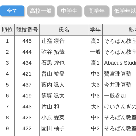
全て
高校一般
中学生
高学年
低学年以
順位
競技番号
氏名
学年
塾
1
445
辻窪 凛音
高3
そろばん教
2
444
弥谷 拓哉
一般
そろばん教
3
434
石黒 煌也
高1
Abacus Stud
4
421
畠山 裕登
中3
鷺宮珠算塾
5
437
藪内 颯人
大3
今井珠算塾
6
419
篠塚 颯太
中3
一般参加
7
443
片山 和
大3
けいさんぎ
8
423
小原 愛菜
中3
そろばん教
9
422
園田 柚子
中2
そろばん教