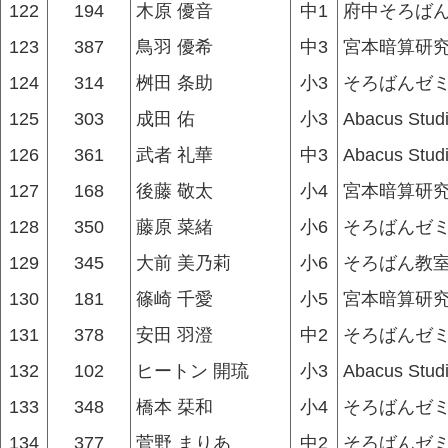
122
194
木原 優音
中1
府中そろば
123
387
鳥羽 優希
中3
宮本暗算研究
124
314
桝田 条助
小3
そろばんゼ
125
303
成田 佑
小3
Abacus Stud
126
361
武者 礼華
中3
Abacus Stud
127
168
後藤 敬太
小4
宮本暗算研究
128
350
藤原 菜緒
小6
そろばんゼ
129
345
大前 美乃莉
小6
そろばん教
130
181
篠崎 千愛
小5
宮本暗算研究
131
378
安田 羽澄
中2
そろばんゼ
132
102
ヒートン 開琉
小3
Abacus Stud
133
348
橋本 栞和
小4
そろばんゼ
134
377
菅野 まりあ
中2
そろばんゼ