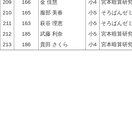
209
166
金 佳慧
小4
宮本暗算研究
210
165
服部 美春
小5
そろばんゼ
211
163
萩谷 理恵
小5
そろばんゼ
212
185
武藤 利奈
小5
宮本暗算研究
213
186
貴田 さくら
小4
宮本暗算研究