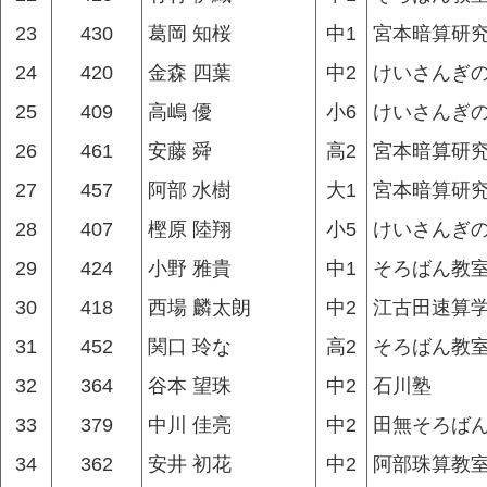
23
430
葛岡 知桜
中1
宮本暗算研究
24
420
金森 四葉
中2
けいさんぎ
25
409
高嶋 優
小6
けいさんぎ
26
461
安藤 舜
高2
宮本暗算研究
27
457
阿部 水樹
大1
宮本暗算研究
28
407
樫原 陸翔
小5
けいさんぎ
29
424
小野 雅貴
中1
そろばん教
30
418
西場 麟太朗
中2
江古田速算
31
452
関口 玲な
高2
そろばん教
32
364
谷本 望珠
中2
石川塾
33
379
中川 佳亮
中2
田無そろばん
34
362
安井 初花
中2
阿部珠算教