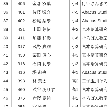
35
406
金森 双葉
小4
けいさんぎ
36
401
佐藤 颯介
小5
Abacus Stud
37
402
松尾 栞奈
小4
Abacus Stud
38
431
山田 芽依
中2
宮本暗算研究
39
411
加藤 和奏
小6
そろばん教
40
317
浅野 嘉維
小3
宮本暗算研究
41
433
栗田 優心
中3
宮本暗算研究
42
316
石岡 莉奈
小3
宮本暗算研究
43
416
堤 莉央
中1
Abacus Stud
44
393
林 葉太
高2
二子玉川そ
45
460
渋谷 ありす
高1
宮本暗算研究
46
376
赤澤 慶祐
中2
そろばん教
47
353
室 怜愛
小4
宮本暗算研究