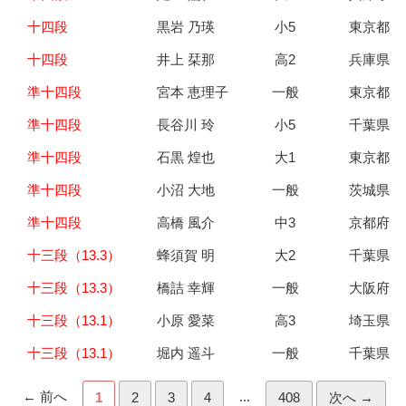
十四段
黒岩 乃瑛
小5
東京都
十四段
井上 栞那
高2
兵庫県
準十四段
宮本 恵理子
一般
東京都
準十四段
長谷川 玲
小5
千葉県
準十四段
石黒 煌也
大1
東京都
準十四段
小沼 大地
一般
茨城県
準十四段
高橋 風介
中3
京都府
十三段（13.3）
蜂須賀 明
大2
千葉県
十三段（13.3）
橋詰 幸輝
一般
大阪府
十三段（13.1）
小原 愛菜
高3
埼玉県
十三段（13.1）
堀内 遥斗
一般
千葉県
← 前へ
...
1
2
3
4
408
次へ →