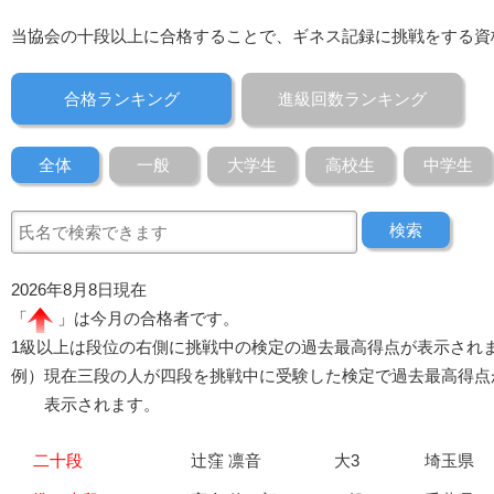
当協会の十段以上に合格することで、ギネス記録に挑戦をする資
合格ランキング
進級回数ランキング
全体
一般
大学生
高校生
中学生
検索
2026年8月8日現在
「
」は今月の合格者です。
1級以上は段位の右側に挑戦中の検定の過去最高得点が表示され
例）現在三段の人が四段を挑戦中に受験した検定で過去最高得点が
表示されます。
二十段
辻窪 凛音
大3
埼玉県