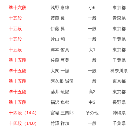
準十六段
浅野 嘉維
小6
東京都
十五段
斎藤 俊
一般
青森県
十五段
伊藤 翼
一般
東京都
十五段
片山 和
一般
千葉県
十五段
岸本 侑真
大1
東京都
準十五段
佐藤 亜美
一般
千葉県
準十五段
大関 一誠
一般
神奈川県
準十五段
阿久根 誠司
一般
東京都
準十五段
藤井 琉惺
高3
東京都
準十五段
福沢 隼都
中3
長野県
十四段（14.4）
宮城 三四郎
その他
沖縄県
十四段（14.0）
竹澤 祥加
一般
千葉県