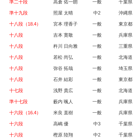
準二十段
高倉 佑一朗
一般
千葉県
準十九段
照屋 太晴
中2
沖縄県
十八段（18.4）
宮本 理香子
一般
東京都
十八段
吉本 寛敬
一般
兵庫県
十八段
杵川 日向雅
一般
三重県
十八段
若松 尚弘
一般
北海道
十八段
弥谷 拓哉
一般
埼玉県
十八段
石井 結彩
一般
東京都
十七段
浅野 貴広
一般
北海道
準十七段
藪内 颯人
一般
兵庫県
十六段（16.4）
米良 直樹
一般
兵庫県
十六段
高嶋 優
中3
千葉県
十六段
樫原 陸翔
中2
千葉県