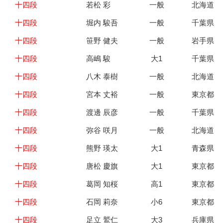
十四段
若松 彩
一般
北海道
十四段
堀内 駿吾
一般
千葉県
十四段
笹野 健夫
一般
岩手県
十四段
高嶋 駿
大1
千葉県
十四段
八木 泰樹
一般
北海道
十四段
宮本 丈裕
一般
東京都
十四段
渡邊 辰彦
一般
千葉県
十四段
弥谷 咲月
一般
北海道
十四段
熊野 瑛太
大1
青森県
十四段
唐松 慶旗
大1
東京都
十四段
葛岡 知桜
高1
東京都
十四段
石岡 莉奈
小6
東京都
十四段
足立 鷲仁
大3
兵庫県